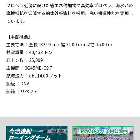
プロペラ近傍に設けた省エネ付加物や高効率プロペラ、海水との
摩擦抵抗を低減する船体外板塗料を採用、高い推進性能を実現し
ています。
【本船概要】
主要寸法 ：全長182.93 m x 幅 31.00 m x 深さ 15.00 m
載貨重量 ：40,433 トン
総トン数 ：25,009
主機関 ：6G45ME-C9.7
航海速力 ：abt.14.00 ノット
船級 ：DNV
船籍 ：リベリア