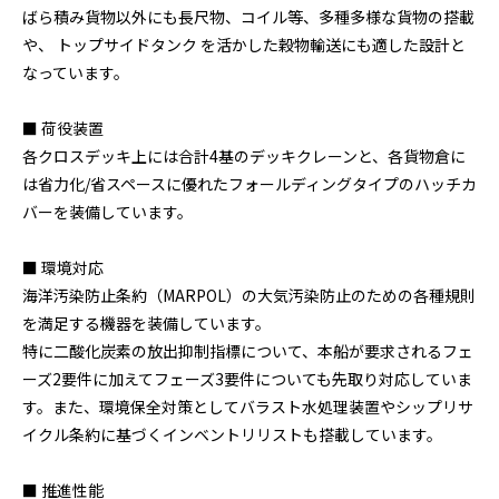
ばら積み貨物以外にも長尺物、コイル等、多種多様な貨物の搭載
や、 トップサイドタンク を活かした穀物輸送にも適した設計と
なっています。
■ 荷役装置
各クロスデッキ上には合計4基のデッキクレーンと、各貨物倉に
は省力化/省スペースに優れたフォールディングタイプのハッチカ
バーを装備しています。
■ 環境対応
海洋汚染防止条約（MARPOL）の大気汚染防止のための各種規則
を満足する機器を装備しています。
特に二酸化炭素の放出抑制指標について、本船が要求されるフェ
ーズ2要件に加えてフェーズ3要件についても先取り対応していま
す。また、環境保全対策としてバラスト水処理装置やシップリサ
イクル条約に基づくインベントリリストも搭載しています。
■ 推進性能