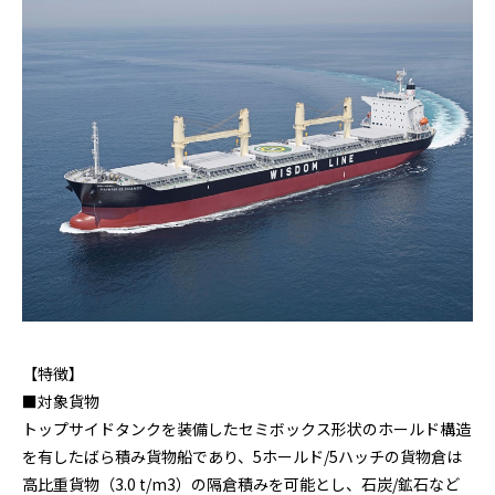
【特徴】
■対象貨物
トップサイドタンクを装備したセミボックス形状のホールド構造
を有したばら積み貨物船であり、5ホールド/5ハッチの貨物倉は
高比重貨物（3.0 t/m
3
）の隔倉積みを可能とし、石炭/鉱石など