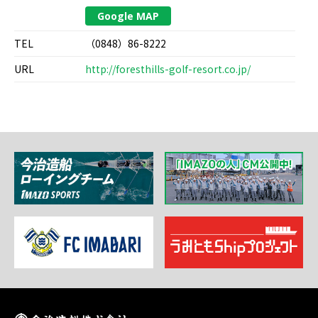
Google MAP
TEL
（0848）86-8222
URL
http://foresthills-golf-resort.co.jp/