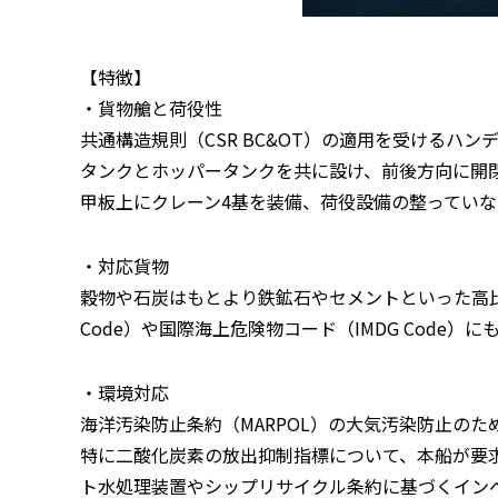
【特徴】
・貨物艙と荷役性
共通構造規則（CSR BC&OT）の適用を受ける
タンクとホッパータンクを共に設け、前後方向に開
甲板上にクレーン4基を装備、荷役設備の整ってい
・対応貨物
穀物や石炭はもとより鉄鉱石やセメントといった高比
Code）や国際海上危険物コード（IMDG Code
・環境対応
海洋汚染防止条約（MARPOL）の大気汚染防止の
特に二酸化炭素の放出抑制指標について、本船が要
ト水処理装置やシップリサイクル条約に基づくイン