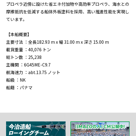
プロペラ近傍に設けた省エネ付加物や高効率プロペラ、海水との
摩擦抵抗を低減する船体外板塗料を採用、高い推進性能を実現し
ています。
【本船概要】
主要寸法 ：全長182.93 m x 幅 31.00 m x 深さ 15.00 m
載貨重量 ：40,076 トン
総トン数 ：25,238
主機関 ：6G45ME-C9.7
航海速力 ：abt.13.75 ノット
船級 ：NK
船籍 ：パナマ