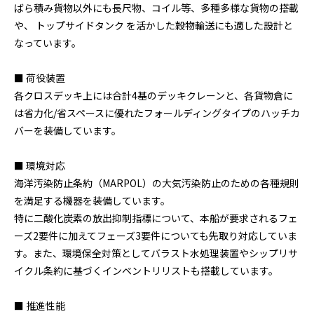
ばら積み貨物以外にも長尺物、コイル等、多種多様な貨物の搭載
や、 トップサイドタンク を活かした穀物輸送にも適した設計と
なっています。
■ 荷役装置
各クロスデッキ上には合計4基のデッキクレーンと、各貨物倉に
は省力化/省スペースに優れたフォールディングタイプのハッチカ
バーを装備しています。
■ 環境対応
海洋汚染防止条約（MARPOL）の大気汚染防止のための各種規則
を満足する機器を装備しています。
特に二酸化炭素の放出抑制指標について、本船が要求されるフェ
ーズ2要件に加えてフェーズ3要件についても先取り対応していま
す。また、環境保全対策としてバラスト水処理装置やシップリサ
イクル条約に基づくインベントリリストも搭載しています。
■ 推進性能