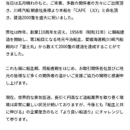
当日は五月晴れのもと、ご来賓、多数の関係者の方々にご出席頂
き、川崎汽船 朝倉社長様より本船を「CAPE LILY」と命名頂
き、建造2000隻を盛大に祝いました。
弊社は昨年、創業110周年を迎え、1956年（昭和31年）に鋼船建
造を開始し、第1船目となる地元今治船主、愛媛海運殿/川崎汽船
殿向け「冨士丸」から数えて2000隻の建造を達成することがで
きました。
これも偏に船主殿、用船者殿をはじめ、お取引関係各社並びに地
元の皆様など多くの関係者の温かいご支援ご協力の賜物と感謝申
し上げます。
現在、世界的な景気低迷、長引く円高など造船業界を取り巻く環
境は非常に厳しい状況が続いておりますが、今後とも『船主と共
に伸びる』の企業理念のもと『より良い船造り』にチャレンジし
て参ります。